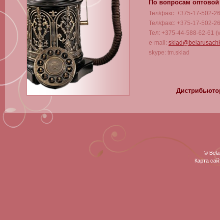
По вопросам оптовой
Тел/факс: +375-17-502-2
Тел/факс: +375-17-502-2
Тел: +375-44-588-62-61 (v
e-mail:
sklad@belarusach
skype: tm.sklad
Дистрибьютор в
Склад:
г.Москва, ул.Краснодарск
Тел/факс: +7 499 784 57 
Тел: +7 916 944 73 33
skype: mos.bela
© Bela
Карта сай